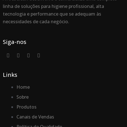
linha de soluções para higiene profissional, alta
tecnologia e performance que se adequam às
necessidades de cada negócio.
Siga-nos
F
I
L
W
a
n
i
h
c
s
n
a
e
t
k
t
b
a
e
s
Links
o
g
d
a
o
r
i
p
Home
k
a
n
p
m
Sobre
Produtos
Canais de Vendas
Política de Qualidade