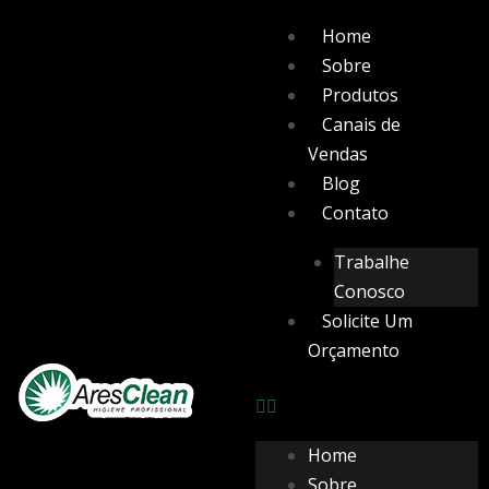
Ir
Menu
Home
para
Sobre
o
Produtos
conteúdo
Canais de
Vendas
Blog
Contato
Trabalhe
Conosco
Solicite Um
Orçamento
Home
Sobre