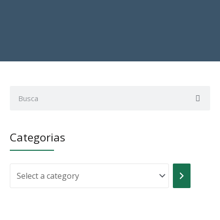
Sear
Search
Categorias
Select
a
category