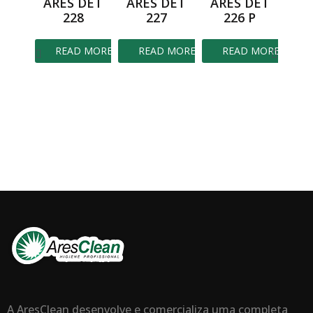
ARES DET
ARES DET
ARES DET
228
227
226 P
READ MORE
READ MORE
READ MORE
AR
R
A AresClean desenvolve e comercializa uma completa