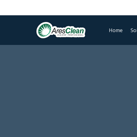
Ir
para
o
conteúdo
Home
So