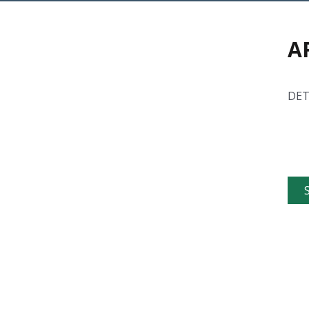
A
DET