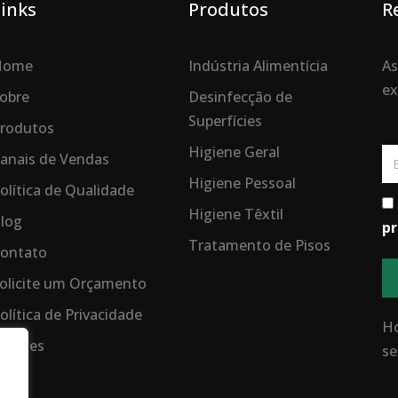
inks
Produtos
R
Home
Indústria Alimentícia
As
ex
obre
Desinfecção de
Superfícies
rodutos
Higiene Geral
Em
anais de Vendas
Higiene Pessoal
olítica de Qualidade
Higiene Têxtil
log
pr
Tratamento de Pisos
ontato
olicite um Orçamento
olítica de Privacidade
Ho
ookies
se