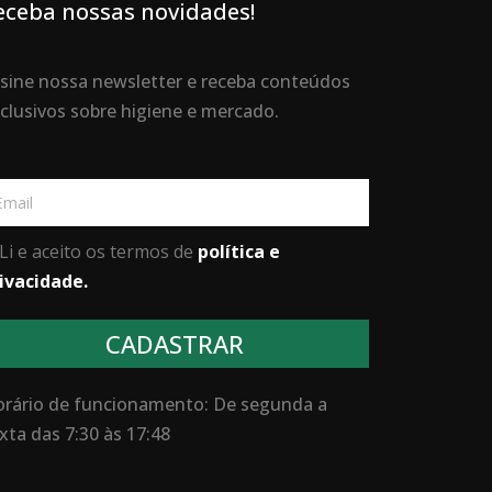
eceba nossas novidades!
sine nossa newsletter e receba conteúdos
clusivos sobre higiene e mercado.
ail
Li e aceito os termos de
política e
ivacidade.
CADASTRAR
rário de funcionamento: De segunda a
xta das 7:30 às 17:48