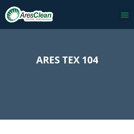
Ir
M
para
o
conteúdo
ARES TEX 104