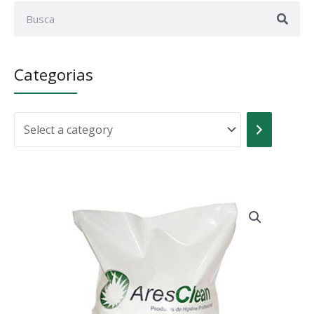
Sear
Search
Categorias
Select
a
category