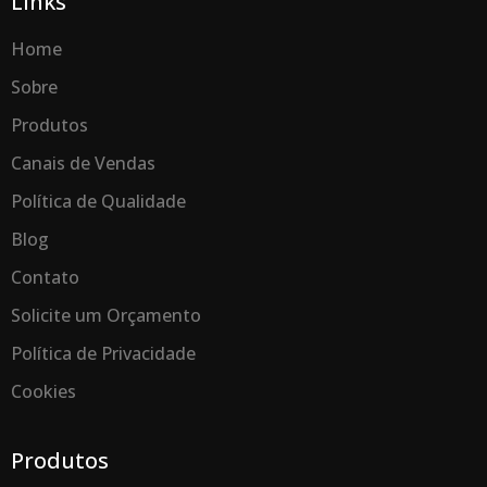
Links
o
g
d
a
o
r
i
p
Home
k
a
n
p
m
Sobre
Produtos
Canais de Vendas
Política de Qualidade
Blog
Contato
Solicite um Orçamento
Política de Privacidade
Cookies
Produtos